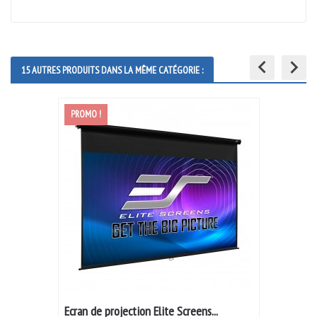
keyboard_arrow_left
keyboard_arrow_right
15 AUTRES PRODUITS DANS LA MÊME CATÉGORIE :
PROMO !
Ecran de projection Elite Screens...