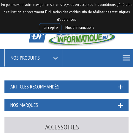

0
En poursuivant votre navigation sur ce site, vous en acceptez les conditions générales

shopping_cart
d'utilisation, et notamment l'utilisation des cookies afin de réaliser des statistiques
d'audiences.
Plus d'informations
J'accepte
menu
NOS PRODUITS

add
ARTICLES RECOMMANDÉS
add
NOS MARQUES
ACCESSOIRES