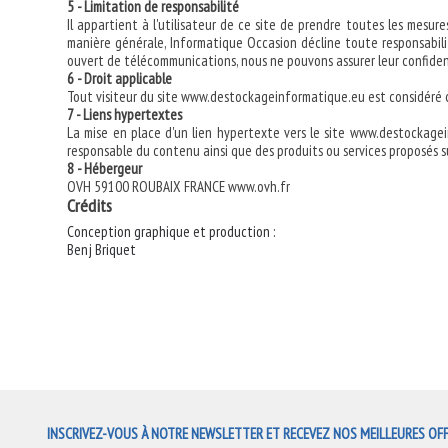
5 - Limitation de responsabilité
Il appartient à l'utilisateur de ce site de prendre toutes les mesur
manière générale, Informatique Occasion décline toute responsabil
ouvert de télécommunications, nous ne pouvons assurer leur confiden
6 - Droit applicable
Tout visiteur du site www.destockageinformatique.eu est considéré c
7 - Liens hypertextes
La mise en place d'un lien hypertexte vers le site www.destockage
responsable du contenu ainsi que des produits ou services proposés su
8 - Hébergeur
OVH 59100 ROUBAIX FRANCE www.ovh.fr
Crédits
Conception graphique et production :
Benj Briquet
INSCRIVEZ-VOUS À NOTRE NEWSLETTER ET RECEVEZ NOS MEILLEURES OF