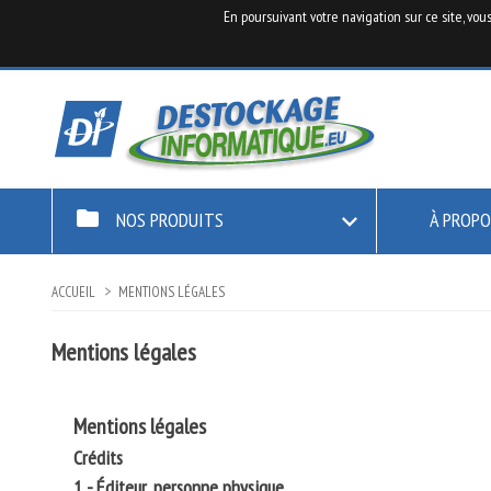
En poursuivant votre navigation sur ce site, vou
folder
NOS PRODUITS

À PROPO
ACCUEIL
MENTIONS LÉGALES
Mentions légales
Mentions légales
Crédits
1 - Éditeur, personne physique