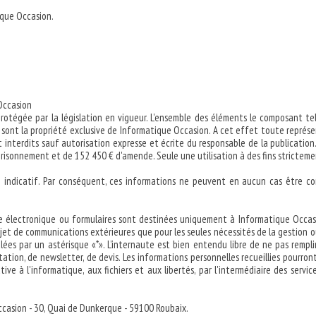
ique Occasion.
 Occasion
égée par la législation en vigueur. L'ensemble des éléments le composant tels q
nt la propriété exclusive de Informatique Occasion. A cet effet toute représent
t interdits sauf autorisation expresse et écrite du responsable de la publicatio
risonnement et de 152 450 € d'amende. Seule une utilisation à des fins stricteme
tre indicatif. Par conséquent, ces informations ne peuvent en aucun cas être c
rie électronique ou formulaires sont destinées uniquement à Informatique Occas
bjet de communications extérieures que pour les seules nécessités de la gestion o
s par un astérisque «*». L’internaute est bien entendu libre de ne pas remplir 
on, de newsletter, de devis. Les informations personnelles recueillies pourront d
tive à l'informatique, aux fichiers et aux libertés, par l'intermédiaire des servi
 Occasion - 30, Quai de Dunkerque - 59100 Roubaix.