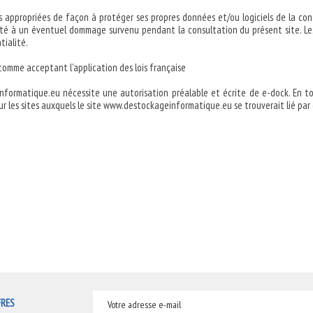
es appropriées de façon à protéger ses propres données et/ou logiciels de la con
ité à un éventuel dommage survenu pendant la consultation du présent site. L
tialité.
omme acceptant l'application des lois française
informatique.eu nécessite une autorisation préalable et écrite de e-dock. En 
r les sites auxquels le site www.destockageinformatique.eu se trouverait lié par 
FRES