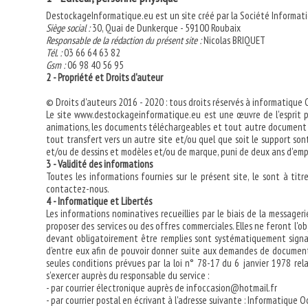
DestockageInformatique.eu est un site créé par la Société Informat
Siège social :
30, Quai de Dunkerque - 59100 Roubaix
Responsable de la rédaction du présent site :
Nicolas BRIQUET
Tél. :
03 66 64 63 82
Gsm :
06 98 40 56 95
2 - Propriété et Droits d'auteur
© Droits d'auteurs 2016 - 2020 : tous droits réservés à informatique
Le site www.destockageinformatique.eu est une œuvre de l'esprit prot
animations, les documents téléchargeables et tout autre document so
tout transfert vers un autre site et/ou quel que soit le support son
et/ou de dessins et modèles et/ou de marque, puni de deux ans d'emp
3 - Validité des informations
Toutes les informations fournies sur le présent site, le sont à ti
contactez-nous.
4 - Informatique et Libertés
Les informations nominatives recueillies par le biais de la message
proposer des services ou des offres commerciales. Elles ne feront l'o
devant obligatoirement être remplies sont systématiquement signalée
d’entre eux afin de pouvoir donner suite aux demandes de documentati
seules conditions prévues par la loi n° 78-17 du 6 janvier 1978 rela
s'exercer auprès du responsable du service :
- par courrier électronique auprès de infoccasion@hotmail.fr
- par courrier postal en écrivant à l'adresse suivante : Informatique