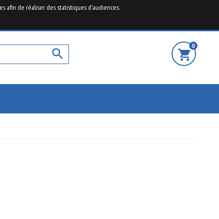
es afin de réaliser des statistiques d'audiences.
ormatique à prix destocké

Nous contacter
Connexion
0

shopping_cart