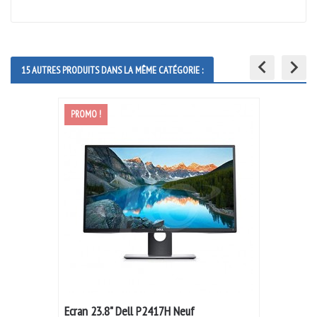
keyboard_arrow_left
keyboard_arrow_right
15 AUTRES PRODUITS DANS LA MÊME CATÉGORIE :
PROMO !
Ecran 23.8" Dell P2417H Neuf