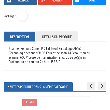
FACEBOOK
GOOGLE +
EMAIL
Partager
DESCRIPTION
DÉTAILS DU PRODUIT
Scanner Formula Canon P-215II Neuf Emballage Abîmé
Technologie scanner CMOS Format de scan A4 Résolution du
scanner 600 Vitesse de numérisation max. 20 page(s)/min
Profondeur de couleur 24 bits USB 3.0
keyboard_arrow_left
keyboard_arrow_right
2 AUTRES PRODUITS DANS LA MÊME CATÉGORIE :
PROMO !