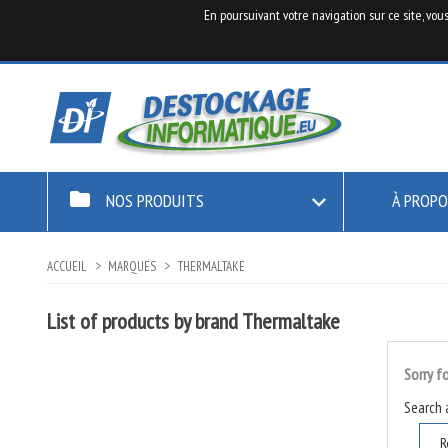
En poursuivant votre navigation sur ce site, vou
folder
NOS PRODUITS

À PROPO
ACCUEIL
MARQUES
THERMALTAKE
List of products by brand Thermaltake
Sorry f
Search 