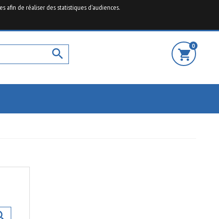
es afin de réaliser des statistiques d'audiences.
ormatique à prix destocké

Nous contacter
Connexion
0

shopping_cart
