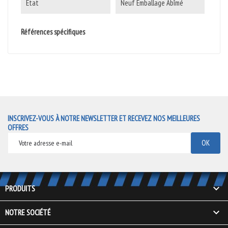
État
Neuf Emballage Abîmé
Références spécifiques
INSCRIVEZ-VOUS À NOTRE NEWSLETTER ET RECEVEZ NOS MEILLEURES
OFFRES

PRODUITS

NOTRE SOCIÉTÉ